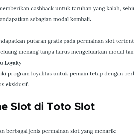
 memberikan cashback untuk taruhan yang kalah, seh
endapatkan sebagian modal kembali.
dapatkan putaran gratis pada permainan slot tertent
eluang menang tanpa harus mengeluarkan modal ta
u Loyalty
iki program loyalitas untuk pemain tetap dengan ber
s eksklusif.
e Slot di Toto Slot
n berbagai jenis permainan slot yang menarik: