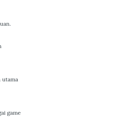
puan.
n
n utama
gai game