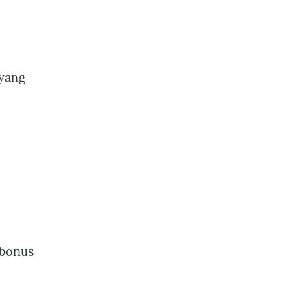
 yang
 bonus