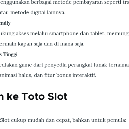
enggunakan berbagai metode pembayaran seperti tra
atau metode digital lainnya.
endly
ukung akses melalui smartphone dan tablet, memung
rmain kapan saja dan di mana saja.
s Tinggi
ediakan game dari penyedia perangkat lunak ternam
animasi halus, dan fitur bonus interaktif.
n ke Toto Slot
o Slot cukup mudah dan cepat, bahkan untuk pemula: