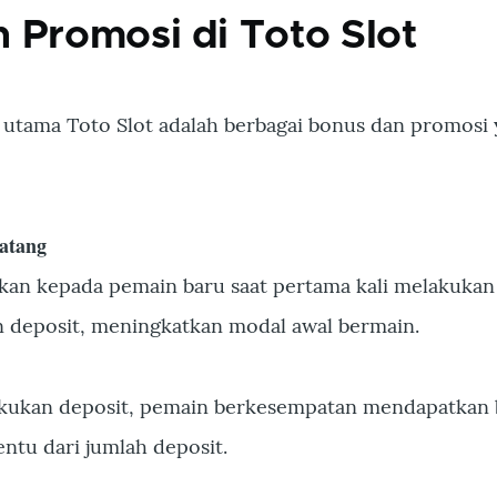
 Promosi di Toto Slot
k utama Toto Slot adalah berbagai bonus dan promosi
atang
ikan kepada pemain baru saat pertama kali melakukan
n deposit, meningkatkan modal awal bermain.
lakukan deposit, pemain berkesempatan mendapatkan
entu dari jumlah deposit.