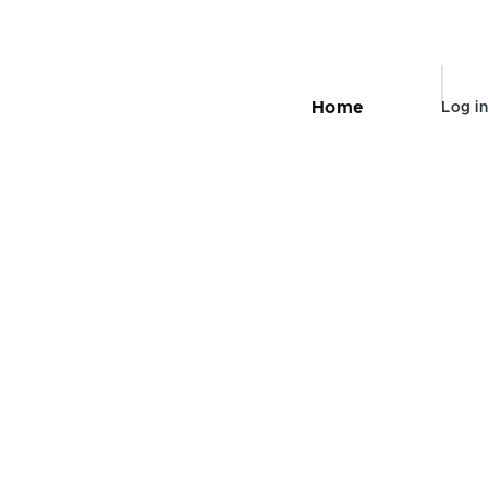
User
Home
Log in
Main
accou
navigation
menu