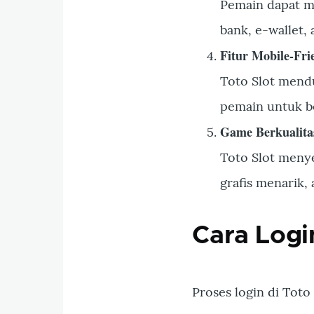
Pemain dapat m
bank, e-wallet, 
Fitur Mobile-Fri
Toto Slot mend
pemain untuk be
Game Berkualita
Toto Slot meny
grafis menarik, 
Cara Logi
Proses login di Tot