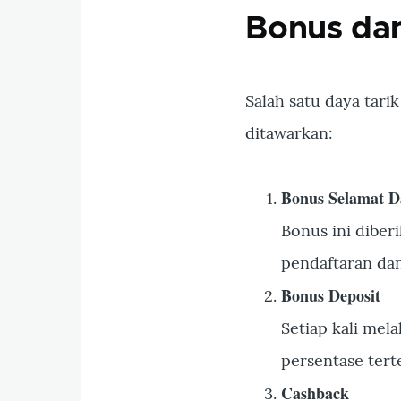
Bonus dan
Salah satu daya tari
ditawarkan:
Bonus Selamat D
Bonus ini diber
pendaftaran da
Bonus Deposit
Setiap kali me
persentase tert
Cashback