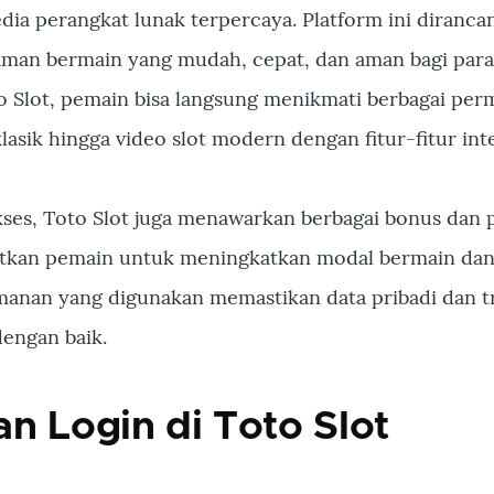
dia perangkat lunak terpercaya. Platform ini diranc
man bermain yang mudah, cepat, dan aman bagi para
o Slot, pemain bisa langsung menikmati berbagai per
 klasik hingga video slot modern dengan fitur-fitur inte
ses, Toto Slot juga menawarkan berbagai bonus dan
atkan pemain untuk meningkatkan modal bermain dan
anan yang digunakan memastikan data pribadi dan t
dengan baik.
n Login di Toto Slot