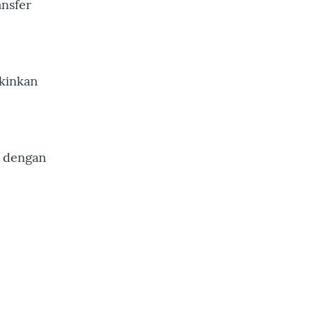
nsfer
kinkan
a dengan