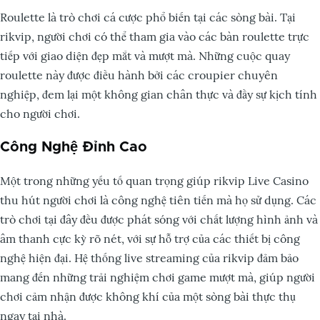
Roulette là trò chơi cá cược phổ biến tại các sòng bài. Tại
rikvip, người chơi có thể tham gia vào các bàn roulette trực
tiếp với giao diện đẹp mắt và mượt mà. Những cuộc quay
roulette này được điều hành bởi các croupier chuyên
nghiệp, đem lại một không gian chân thực và đầy sự kịch tính
cho người chơi.
Công Nghệ Đỉnh Cao
Một trong những yếu tố quan trọng giúp rikvip Live Casino
thu hút người chơi là công nghệ tiên tiến mà họ sử dụng. Các
trò chơi tại đây đều được phát sóng với chất lượng hình ảnh và
âm thanh cực kỳ rõ nét, với sự hỗ trợ của các thiết bị công
nghệ hiện đại. Hệ thống live streaming của rikvip đảm bảo
mang đến những trải nghiệm chơi game mượt mà, giúp người
chơi cảm nhận được không khí của một sòng bài thực thụ
ngay tại nhà.