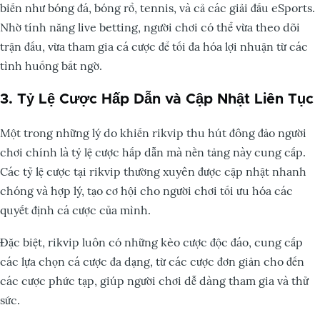
biến như bóng đá, bóng rổ, tennis, và cả các giải đấu eSports.
Nhờ tính năng live betting, người chơi có thể vừa theo dõi
trận đấu, vừa tham gia cá cược để tối đa hóa lợi nhuận từ các
tình huống bất ngờ.
3. Tỷ Lệ Cược Hấp Dẫn và Cập Nhật Liên Tục
Một trong những lý do khiến rikvip thu hút đông đảo người
chơi chính là tỷ lệ cược hấp dẫn mà nền tảng này cung cấp.
Các tỷ lệ cược tại rikvip thường xuyên được cập nhật nhanh
chóng và hợp lý, tạo cơ hội cho người chơi tối ưu hóa các
quyết định cá cược của mình.
Đặc biệt, rikvip luôn có những kèo cược độc đáo, cung cấp
các lựa chọn cá cược đa dạng, từ các cược đơn giản cho đến
các cược phức tạp, giúp người chơi dễ dàng tham gia và thử
sức.