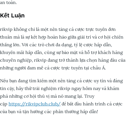
an toàn.
Kết Luận
rikvip không chỉ là một nền tảng cá cược trực tuyến đơn
thuần mà là sự kết hợp hoàn hảo giữa giải trí và cơ hội chiến
thắng lớn. Với các trò chơi đa dạng, tỷ lệ cược hấp dẫn,
khuyến mãi hấp dẫn, cùng sự bảo mật và hỗ trợ khách hàng
chuyên nghiệp, rikvip đang trở thành lựa chọn hàng đầu của
những người đam mê cá cược trực tuyến tại châu Á.
Nếu bạn đang tìm kiếm một nền tảng cá cược uy tín và đáng
tin cậy, hãy thử trải nghiệm rikvip ngay hôm nay và khám
phá những cơ hội thú vị mà nó mang lại. Truy
cập
https://rikvipclub.club/
để bắt đầu hành trình cá cược
của bạn và tận hưởng các phần thưởng hấp dẫn!