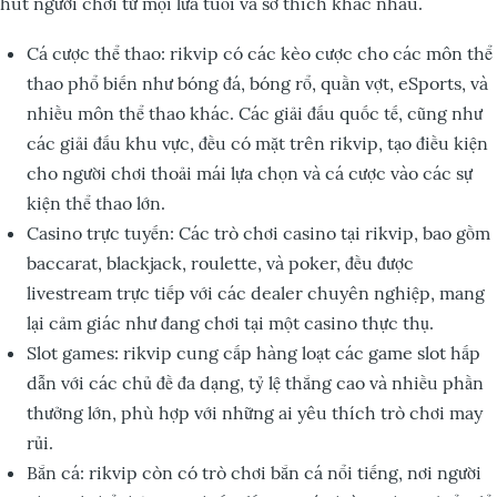
hút người chơi từ mọi lứa tuổi và sở thích khác nhau.
Cá cược thể thao: rikvip có các kèo cược cho các môn thể
thao phổ biến như bóng đá, bóng rổ, quần vợt, eSports, và
nhiều môn thể thao khác. Các giải đấu quốc tế, cũng như
các giải đấu khu vực, đều có mặt trên rikvip, tạo điều kiện
cho người chơi thoải mái lựa chọn và cá cược vào các sự
kiện thể thao lớn.
Casino trực tuyến: Các trò chơi casino tại rikvip, bao gồm
baccarat, blackjack, roulette, và poker, đều được
livestream trực tiếp với các dealer chuyên nghiệp, mang
lại cảm giác như đang chơi tại một casino thực thụ.
Slot games: rikvip cung cấp hàng loạt các game slot hấp
dẫn với các chủ đề đa dạng, tỷ lệ thắng cao và nhiều phần
thưởng lớn, phù hợp với những ai yêu thích trò chơi may
rủi.
Bắn cá: rikvip còn có trò chơi bắn cá nổi tiếng, nơi người