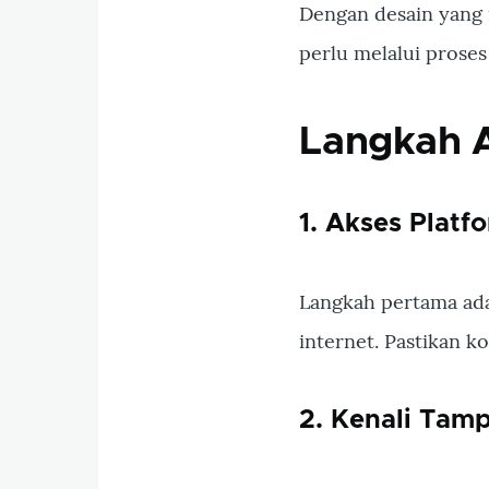
Dengan desain yang 
perlu melalui proses
Langkah 
1. Akses Platf
Langkah pertama ad
internet. Pastikan ko
2. Kenali Tam