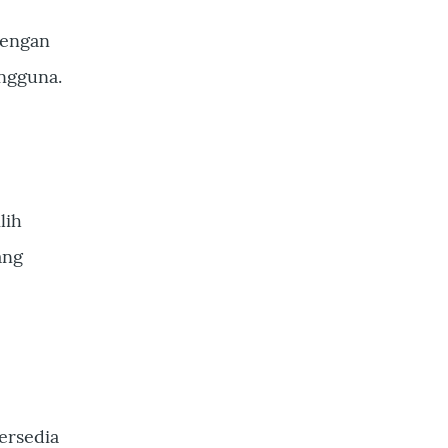
dengan
ngguna.
lih
ang
ersedia