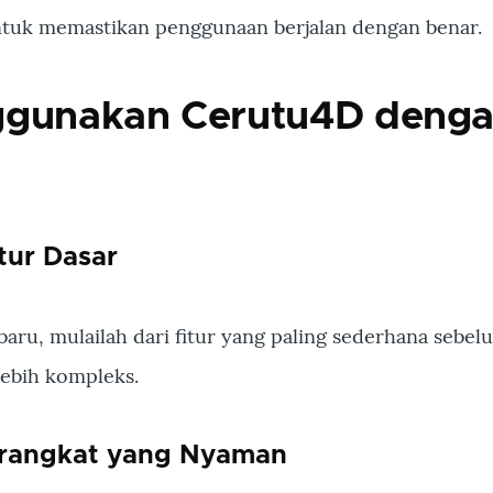
ntuk memastikan penggunaan berjalan dengan benar.
ggunakan Cerutu4D deng
itur Dasar
aru, mulailah dari fitur yang paling sederhana sebel
lebih kompleks.
erangkat yang Nyaman