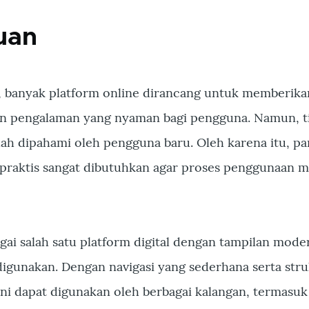
uan
ini, banyak platform online dirancang untuk memberika
n pengalaman yang nyaman bagi pengguna. Namun, t
h dipahami oleh pengguna baru. Oleh karena itu, p
praktis sangat dibutuhkan agar proses penggunaan m
gai salah satu platform digital dengan tampilan mode
igunakan. Dengan navigasi yang sederhana serta stru
 ini dapat digunakan oleh berbagai kalangan, termasuk