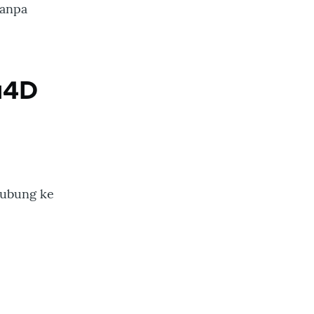
tanpa
u4D
hubung ke