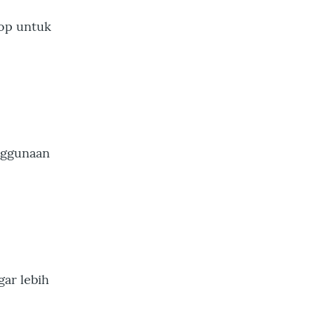
top untuk
nggunaan
gar lebih