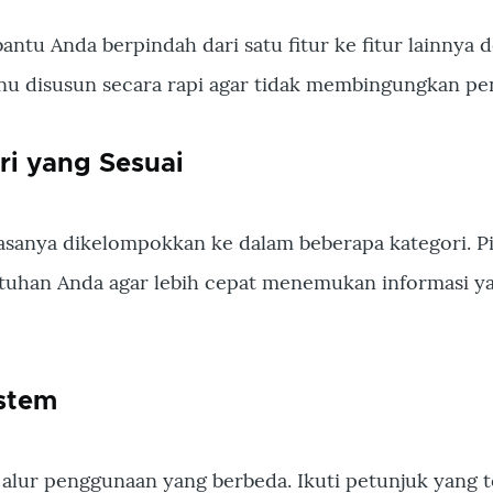
ntu Anda berpindah dari satu fitur ke fitur lainnya 
u disusun secara rapi agar tidak membingungkan pe
ori yang Sesuai
iasanya dikelompokkan ke dalam beberapa kategori. Pi
utuhan Anda agar lebih cepat menemukan informasi y
istem
i alur penggunaan yang berbeda. Ikuti petunjuk yang t