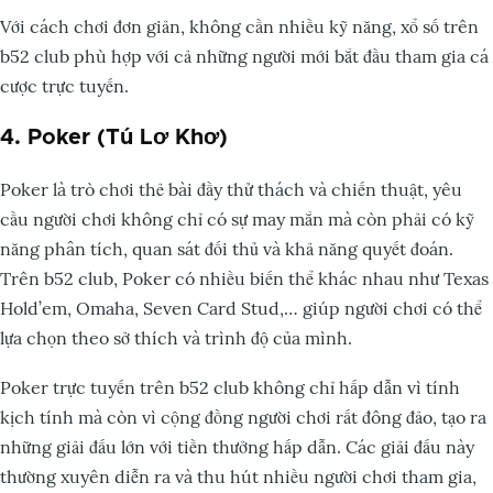
Với cách chơi đơn giản, không cần nhiều kỹ năng, xổ số trên
b52 club phù hợp với cả những người mới bắt đầu tham gia cá
cược trực tuyến.
4. Poker (Tú Lơ Khơ)
Poker là trò chơi thẻ bài đầy thử thách và chiến thuật, yêu
cầu người chơi không chỉ có sự may mắn mà còn phải có kỹ
năng phân tích, quan sát đối thủ và khả năng quyết đoán.
Trên b52 club, Poker có nhiều biến thể khác nhau như Texas
Hold’em, Omaha, Seven Card Stud,… giúp người chơi có thể
lựa chọn theo sở thích và trình độ của mình.
Poker trực tuyến trên b52 club không chỉ hấp dẫn vì tính
kịch tính mà còn vì cộng đồng người chơi rất đông đảo, tạo ra
những giải đấu lớn với tiền thưởng hấp dẫn. Các giải đấu này
thường xuyên diễn ra và thu hút nhiều người chơi tham gia,