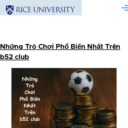
Skip to main content
Me
Những Trò Chơi Phổ Biến Nhất Trên
b52 club