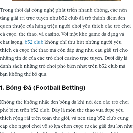
Trong thời đại công nghệ phát triển nhanh chóng, các nền
tảng giải trí trực tuyến như b52 club đã trở thành điểm đến
quen thuộc của hàng triệu người chơi yêu thích các trò chơi
cá cược, thể thao, và casino. Với một kho game đa dạng và
chất lượng,
b52 club
không chỉ thu hút những người yêu
thích cá cược thể thao mà còn đáp ứng nhu cầu giải trí cho
những tín đồ của các trò chơi casino trực tuyến. Dưới đây là
danh sách những trò chơi phổ biến nhất trên b52 club mà
bạn không thể bỏ qua.
1. Bóng Đá (Football Betting)
Không thể không nhắc đến bóng đá khi nói đến các trò chơi
phổ biến trên b52 club. Đây là môn thể thao vua được yêu
thích rộng rãi trên toàn thế giới, và nền tảng b52 club cung
cấp cho người chơi vô số lựa chọn cược từ các giải đấu lớn như