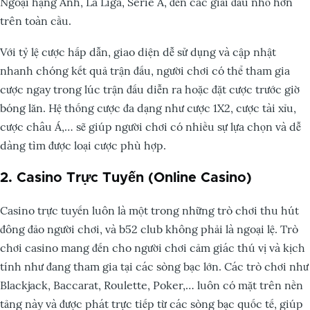
Ngoại hạng Anh, La Liga, Serie A, đến các giải đấu nhỏ hơn
trên toàn cầu.
Với tỷ lệ cược hấp dẫn, giao diện dễ sử dụng và cập nhật
nhanh chóng kết quả trận đấu, người chơi có thể tham gia
cược ngay trong lúc trận đấu diễn ra hoặc đặt cược trước giờ
bóng lăn. Hệ thống cược đa dạng như cược 1X2, cược tài xỉu,
cược châu Á,… sẽ giúp người chơi có nhiều sự lựa chọn và dễ
dàng tìm được loại cược phù hợp.
2. Casino Trực Tuyến (Online Casino)
Casino trực tuyến luôn là một trong những trò chơi thu hút
đông đảo người chơi, và b52 club không phải là ngoại lệ. Trò
chơi casino mang đến cho người chơi cảm giác thú vị và kịch
tính như đang tham gia tại các sòng bạc lớn. Các trò chơi như
Blackjack, Baccarat, Roulette, Poker,… luôn có mặt trên nền
tảng này và được phát trực tiếp từ các sòng bạc quốc tế, giúp