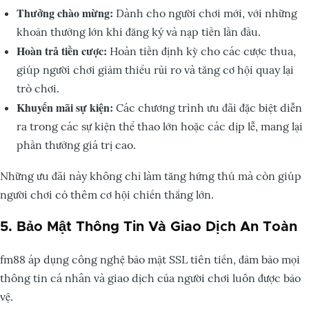
Thưởng chào mừng:
Dành cho người chơi mới, với những
khoản thưởng lớn khi đăng ký và nạp tiền lần đầu.
Hoàn trả tiền cược:
Hoàn tiền định kỳ cho các cược thua,
giúp người chơi giảm thiểu rủi ro và tăng cơ hội quay lại
trò chơi.
Khuyến mãi sự kiện:
Các chương trình ưu đãi đặc biệt diễn
ra trong các sự kiện thể thao lớn hoặc các dịp lễ, mang lại
phần thưởng giá trị cao.
Những ưu đãi này không chỉ làm tăng hứng thú mà còn giúp
người chơi có thêm cơ hội chiến thắng lớn.
5. Bảo Mật Thông Tin Và Giao Dịch An Toàn
fm88 áp dụng công nghệ bảo mật SSL tiên tiến, đảm bảo mọi
thông tin cá nhân và giao dịch của người chơi luôn được bảo
vệ.