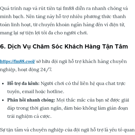
Quá trình nạp và rút tiền tại fm88 diễn ra nhanh chóng và
minh bạch. Nền tảng này hỗ trợ nhiều phương thức thanh
toán linh hoạt, từ chuyển khoản ngân hàng đến ví điện tử,
mang lại sự tiện lợi tối đa cho người chơi.
6. Dịch Vụ Chăm Sóc Khách Hàng Tận Tâm
https://fm88.cool/
sở hữu đội ngũ hỗ trợ khách hàng chuyên
nghiệp, hoạt động 24/7.
Hỗ trợ đa kênh:
Người chơi có thể liên hệ qua chat trực
tuyến, email hoặc hotline.
Phản hồi nhanh chóng:
Mọi thắc mắc của bạn sẽ được giải
đáp trong thời gian ngắn, đảm bảo không làm gián đoạn
trải nghiệm cá cược.
Sự tận tâm và chuyên nghiệp của đội ngũ hỗ trợ là yếu tố quan