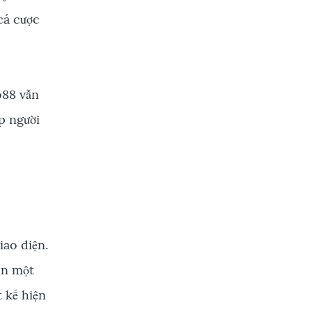
cá cược
o88 vẫn
p người
ao diện.
ên một
 kế hiện