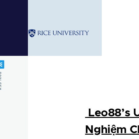
Skip to main content
feed
Leo88’s Us
Nghiệm C