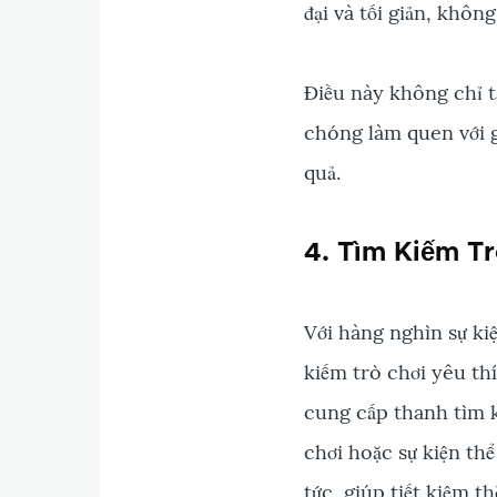
đại và tối giản, khôn
Điều này không chỉ t
chóng làm quen với g
quả.
4. Tìm Kiếm T
Với hàng nghìn sự ki
kiếm trò chơi yêu th
cung cấp thanh tìm k
chơi hoặc sự kiện th
tức, giúp tiết kiệm t