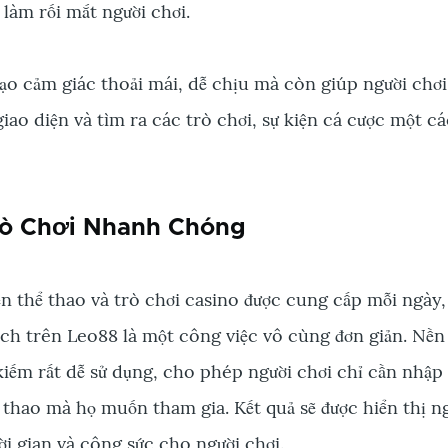
g làm rối mắt người chơi.
ạo cảm giác thoải mái, dễ chịu mà còn giúp người chơ
iao diện và tìm ra các trò chơi, sự kiện cá cược một c
rò Chơi Nhanh Chóng
ện thể thao và trò chơi casino được cung cấp mỗi ngày,
ích trên Leo88 là một công việc vô cùng đơn giản. Nền
iếm rất dễ sử dụng, cho phép người chơi chỉ cần nhập 
ể thao mà họ muốn tham gia. Kết quả sẽ được hiển thị n
hời gian và công sức cho người chơi.