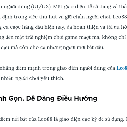
ệm người dùng (UI/UX). Một giao diện dễ sử dụng và thâ
t định trong việc thu hút và giữ chân người chơi. Leo8
 cá cược hàng đầu hiện nay, đã hoàn thiện và tối ưu hó
ng đến một trải nghiệm chơi game mượt mà, không chỉ
 cựu mà còn cho cả những người mới bắt đầu.
Leo
hững điểm mạnh trong giao diện người dùng của
c nhiều người chơi yêu thích.
Tinh Gọn, Dễ Dàng Điều Hướng
iểm nổi bật của Leo88 là giao diện cực kỳ dễ sử dụng.