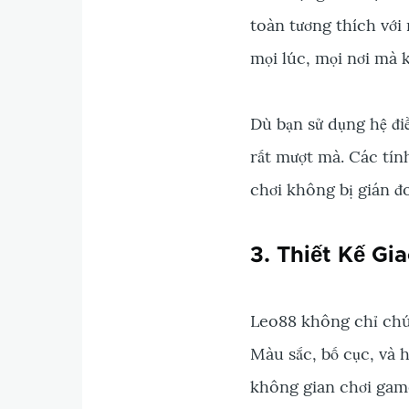
toàn tương thích với
mọi lúc, mọi nơi mà k
Dù bạn sử dụng hệ đi
rất mượt mà. Các tín
chơi không bị gián đ
3. Thiết Kế Gi
Leo88 không chỉ chú
Màu sắc, bố cục, và 
không gian chơi game