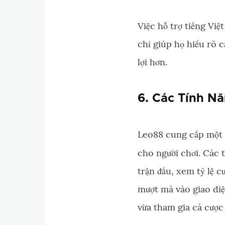
Việc hỗ trợ tiếng Việ
chỉ giúp họ hiểu rõ 
lợi hơn.
6. Các Tính N
Leo88 cung cấp một l
cho người chơi. Các
trận đấu, xem tỷ lệ c
mượt mà vào giao diện
vừa tham gia cá cược