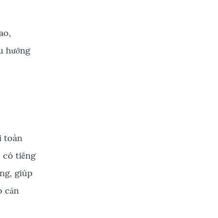
ao,
ều hướng
i toàn
 có tiếng
ng, giúp
o cản