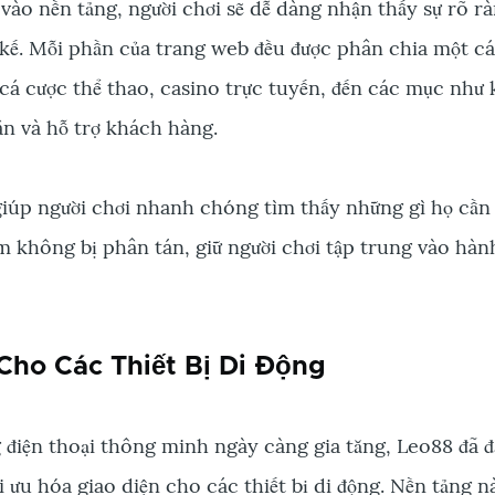
 vào nền tảng, người chơi sẽ dễ dàng nhận thấy sự rõ rà
t kế. Mỗi phần của trang web đều được phân chia một c
i cá cược thể thao, casino trực tuyến, đến các mục như
ân và hỗ trợ khách hàng.
giúp người chơi nhanh chóng tìm thấy những gì họ cầ
ệm không bị phân tán, giữ người chơi tập trung vào hàn
Cho Các Thiết Bị Di Động
 điện thoại thông minh ngày càng gia tăng, Leo88 đã đ
i ưu hóa giao diện cho các thiết bị di động. Nền tảng 