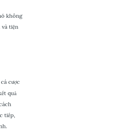
ì nó không
 và tiện
 cá cược
kết quả
 cách
c tiếp,
nh.