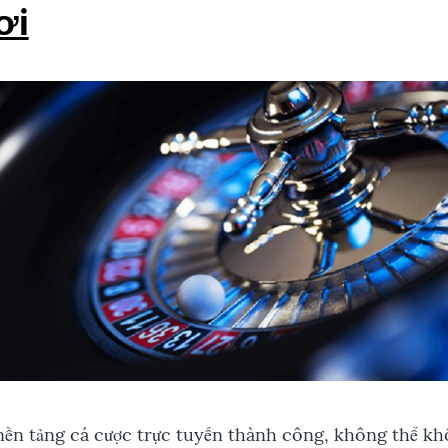
ơi
nền tảng cá cược trực tuyến thành công, không thể k