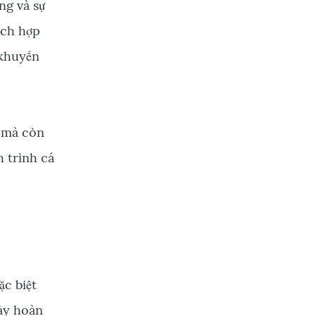
ng và sự
ách hợp
 khuyến
n mà còn
h trình cá
ặc biệt
này hoàn