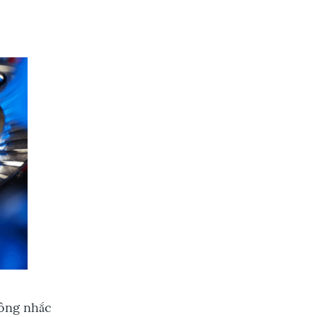
hông nhắc