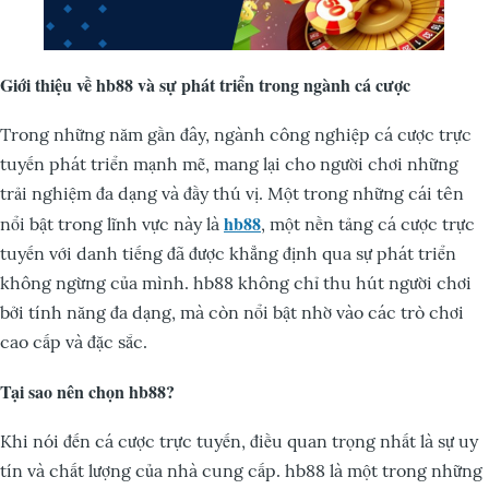
Giới thiệu về hb88 và sự phát triển trong ngành cá cược
Trong những năm gần đây, ngành công nghiệp cá cược trực
tuyến phát triển mạnh mẽ, mang lại cho người chơi những
trải nghiệm đa dạng và đầy thú vị. Một trong những cái tên
hb88
nổi bật trong lĩnh vực này là
, một nền tảng cá cược trực
tuyến với danh tiếng đã được khẳng định qua sự phát triển
không ngừng của mình. hb88 không chỉ thu hút người chơi
bởi tính năng đa dạng, mà còn nổi bật nhờ vào các trò chơi
cao cấp và đặc sắc.
Tại sao nên chọn hb88?
Khi nói đến cá cược trực tuyến, điều quan trọng nhất là sự uy
tín và chất lượng của nhà cung cấp. hb88 là một trong những