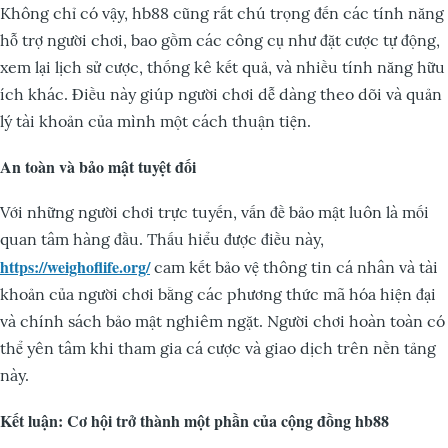
Không chỉ có vậy, hb88 cũng rất chú trọng đến các tính năng
hỗ trợ người chơi, bao gồm các công cụ như đặt cược tự động,
xem lại lịch sử cược, thống kê kết quả, và nhiều tính năng hữu
ích khác. Điều này giúp người chơi dễ dàng theo dõi và quản
lý tài khoản của mình một cách thuận tiện.
An toàn và bảo mật tuyệt đối
Với những người chơi trực tuyến, vấn đề bảo mật luôn là mối
quan tâm hàng đầu. Thấu hiểu được điều này,
https://weighoflife.org/
cam kết bảo vệ thông tin cá nhân và tài
khoản của người chơi bằng các phương thức mã hóa hiện đại
và chính sách bảo mật nghiêm ngặt. Người chơi hoàn toàn có
thể yên tâm khi tham gia cá cược và giao dịch trên nền tảng
này.
Kết luận: Cơ hội trở thành một phần của cộng đồng hb88