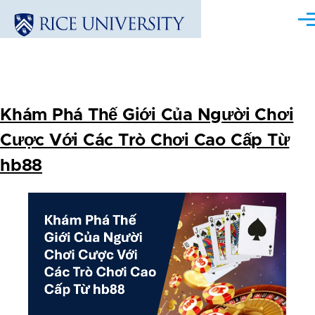
Skip to main content
Me
Khám Phá Thế Giới Của Người Chơi
Cược Với Các Trò Chơi Cao Cấp Từ
hb88