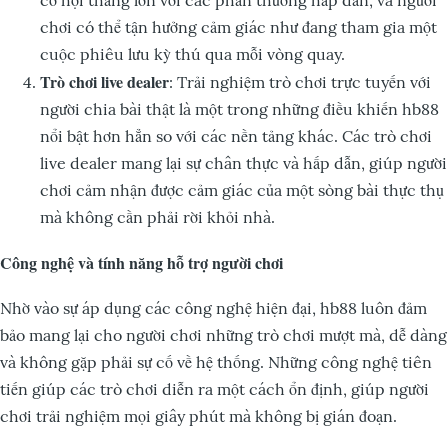
cơ hội thắng lớn với các phần thưởng hấp dẫn, và người
chơi có thể tận hưởng cảm giác như đang tham gia một
cuộc phiêu lưu kỳ thú qua mỗi vòng quay.
Trò chơi live dealer
: Trải nghiệm trò chơi trực tuyến với
người chia bài thật là một trong những điều khiến hb88
nổi bật hơn hẳn so với các nền tảng khác. Các trò chơi
live dealer mang lại sự chân thực và hấp dẫn, giúp người
chơi cảm nhận được cảm giác của một sòng bài thực thụ
mà không cần phải rời khỏi nhà.
Công nghệ và tính năng hỗ trợ người chơi
Nhờ vào sự áp dụng các công nghệ hiện đại, hb88 luôn đảm
bảo mang lại cho người chơi những trò chơi mượt mà, dễ dàng
và không gặp phải sự cố về hệ thống. Những công nghệ tiên
tiến giúp các trò chơi diễn ra một cách ổn định, giúp người
chơi trải nghiệm mọi giây phút mà không bị gián đoạn.