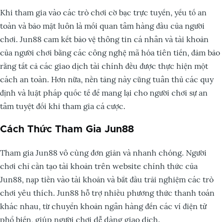
Khi tham gia vào các trò chơi cờ bạc trực tuyến, yếu tố an
toàn và bảo mật luôn là mối quan tâm hàng đầu của người
chơi. Jun88 cam kết bảo vệ thông tin cá nhân và tài khoản
của người chơi bằng các công nghệ mã hóa tiên tiến, đảm bảo
rằng tất cả các giao dịch tài chính đều được thực hiện một
cách an toàn. Hơn nữa, nền tảng này cũng tuân thủ các quy
định và luật pháp quốc tế để mang lại cho người chơi sự an
tâm tuyệt đối khi tham gia cá cược.
Cách Thức Tham Gia Jun88
Tham gia Jun88 vô cùng đơn giản và nhanh chóng. Người
chơi chỉ cần tạo tài khoản trên website chính thức của
Jun88, nạp tiền vào tài khoản và bắt đầu trải nghiệm các trò
chơi yêu thích. Jun88 hỗ trợ nhiều phương thức thanh toán
khác nhau, từ chuyển khoản ngân hàng đến các ví điện tử
phổ biến, giúp người chơi dễ dàng giao dịch.