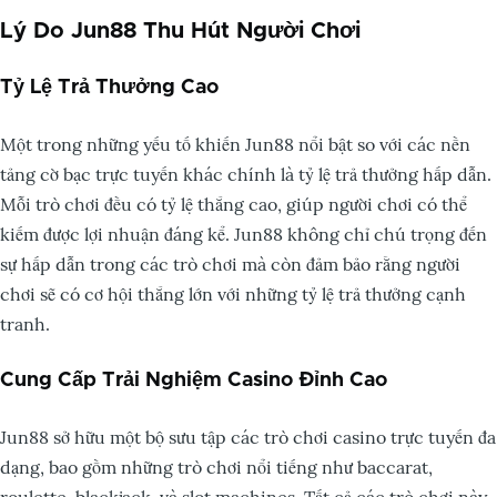
Lý Do Jun88 Thu Hút Người Chơi
Tỷ Lệ Trả Thưởng Cao
Một trong những yếu tố khiến Jun88 nổi bật so với các nền
tảng cờ bạc trực tuyến khác chính là tỷ lệ trả thưởng hấp dẫn.
Mỗi trò chơi đều có tỷ lệ thắng cao, giúp người chơi có thể
kiếm được lợi nhuận đáng kể. Jun88 không chỉ chú trọng đến
sự hấp dẫn trong các trò chơi mà còn đảm bảo rằng người
chơi sẽ có cơ hội thắng lớn với những tỷ lệ trả thưởng cạnh
tranh.
Cung Cấp Trải Nghiệm Casino Đỉnh Cao
Jun88 sở hữu một bộ sưu tập các trò chơi casino trực tuyến đa
dạng, bao gồm những trò chơi nổi tiếng như baccarat,
roulette, blackjack, và slot machines. Tất cả các trò chơi này