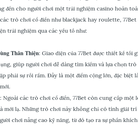
g đến cho người chơi một trải nghiệm casino hoàn to
các trò chơi cổ điển như blackjack hay roulette, 77Bet
iện trải nghiệm qua các yếu tố như:
Dùng Thân Thiện
: Giao diện của 77Bet được thiết kế tối 
 dụng, giúp người chơi dễ dàng tìm kiếm và lựa chọn trò
 phải sự rối rắm. Đây là một điểm cộng lớn, đặc biệt là
mới.
o
: Ngoài các trò chơi cổ điển, 77Bet còn cung cấp một l
và mới lạ. Những trò chơi này không chỉ có tính giải tr
gười chơi nâng cao kỹ năng, từ đó tạo ra sự phấn khích