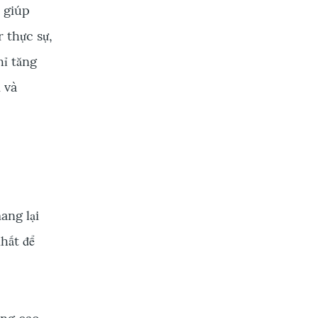
t giúp
r thực sự,
hỉ tăng
 và
ang lại
hất để