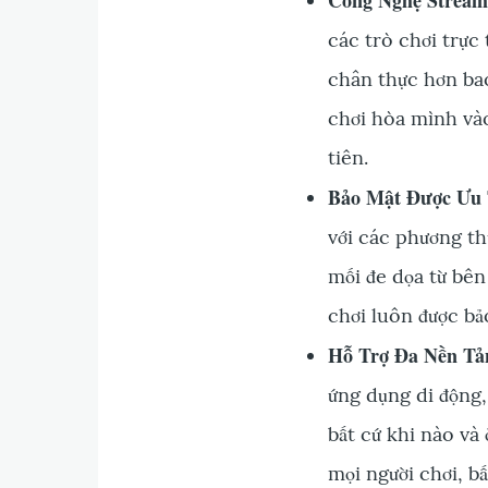
các trò chơi trực
chân thực hơn bao
chơi hòa mình và
tiên.
Bảo Mật Được Ưu 
với các phương th
mối đe dọa từ bên
chơi luôn được bảo
Hỗ Trợ Đa Nền Tả
ứng dụng di động,
bất cứ khi nào và
mọi người chơi, bấ