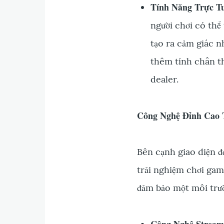
Tính Năng Trực Tu
người chơi có thể
tạo ra cảm giác n
thêm tính chân th
dealer.
Công Nghệ Đỉnh Cao 
Bên cạnh giao diện đ
trải nghiệm chơi gam
đảm bảo một môi trư
Công Nghệ Stream