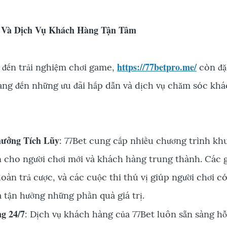
 Và Dịch Vụ Khách Hàng Tận Tâm
https://77betpro.me/
 đến trải nghiệm chơi game,
còn đặ
ang đến những ưu đãi hấp dẫn và dịch vụ chăm sóc kh
ưởng Tích Lũy
: 77Bet cung cấp nhiều chương trình kh
n cho người chơi mới và khách hàng trung thành. Các 
hoàn trả cược, và các cuộc thi thú vị giúp người chơi c
à tận hưởng những phần quà giá trị.
g 24/7
: Dịch vụ khách hàng của 77Bet luôn sẵn sàng hỗ