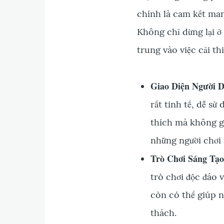
chính là cam kết man
Không chỉ dừng lại ở 
trung vào việc cải th
Giao Diện Người 
rất tinh tế, dễ sử
thích mà không gặp
những người chơi 
Trò Chơi Sáng Tạ
trò chơi độc đáo 
còn có thể giúp n
thách.