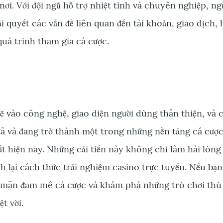
nơi. Với đội ngũ hỗ trợ nhiệt tình và chuyên nghiệp, ng
i quyết các vấn đề liên quan đến tài khoản, giao dịch, 
quá trình tham gia cá cược.
ẽ vào công nghệ, giao diện người dùng thân thiện, và 
đã và đang trở thành một trong những nền tảng cá cược
t hiện nay. Những cải tiến này không chỉ làm hài lòng
h lại cách thức trải nghiệm casino trực tuyến. Nếu bạ
 mãn đam mê cá cược và khám phá những trò chơi thú 
t vời.