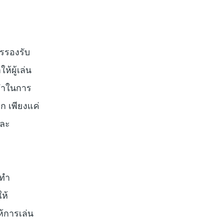
ารรองรับ
้ผู้เล่น
ต่ำในการ
าก เพียงแค่
และ
รทำ
ห้
้การเล่น