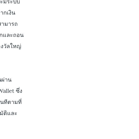
าะมีระบบ
ากเงิน
็สามารถ
รฝากและถอน
างวัลใหญ่
นผ่าน
llet ซึ่ง
นทีตามที่
มัติและ