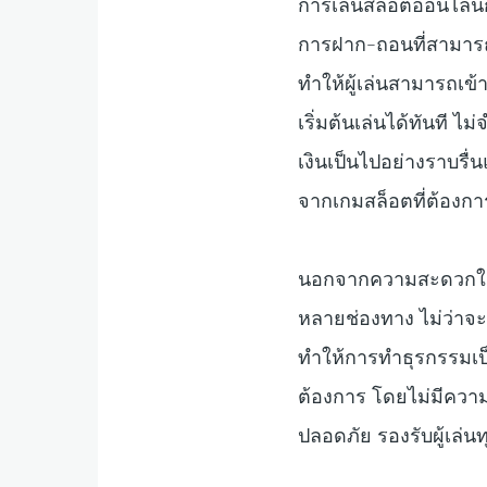
การเล่นสล็อตออนไลน์ก
การฝาก-ถอนที่สามารถ
ทำให้ผู้เล่นสามารถเข
เริ่มต้นเล่นได้ทันที
เงินเป็นไปอย่างราบรื
จากเกมสล็อตที่ต้องกา
นอกจากความสะดวกใ
หลายช่องทาง ไม่ว่าจะ
ทำให้การทำธุรกรรมเป็น
ต้องการ โดยไม่มีความย
ปลอดภัย รองรับผู้เล่น