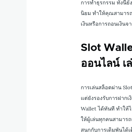
การทำธุรกรรม ทั้งนี้ยั
นิยม ทำให้คุณสามารถ
เงินหรือการถอนเงิน
Slot Wallet
ออนไลน์ เล
การเล่นสล็อตผ่าน Slot
แต่ยังรองรับการฝากเง
Wallet ได้ทันที ทำให้ไ
ให้ผู้เล่นทุกคนสามาร
สนุกกับการเดิมพันได้เต