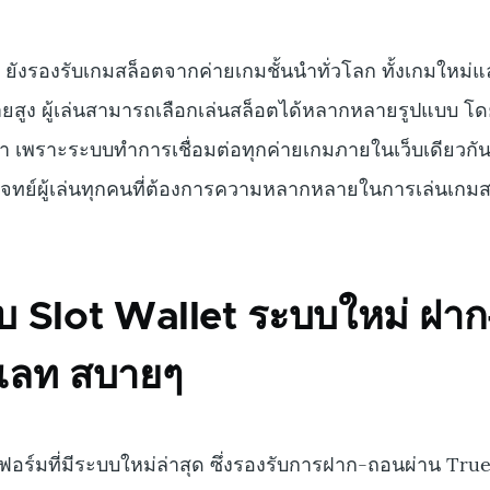
t ยังรองรับเกมสล็อตจากค่ายเกมชั้นนำทั่วโลก ทั้งเกมใหม่
่ายสูง ผู้เล่นสามารถเลือกเล่นสล็อตได้หลากหลายรูปแบบ โด
า เพราะระบบทำการเชื่อมต่อทุกค่ายเกมภายในเว็บเดียวกัน
ย์ผู้เล่นทุกคนที่ต้องการความหลากหลายในการเล่นเกมส
ับ Slot Wallet ระบบใหม่ ฝา
ลเลท สบายๆ
ฟอร์มที่มีระบบใหม่ล่าสุด ซึ่งรองรับการฝาก-ถอนผ่าน Tru