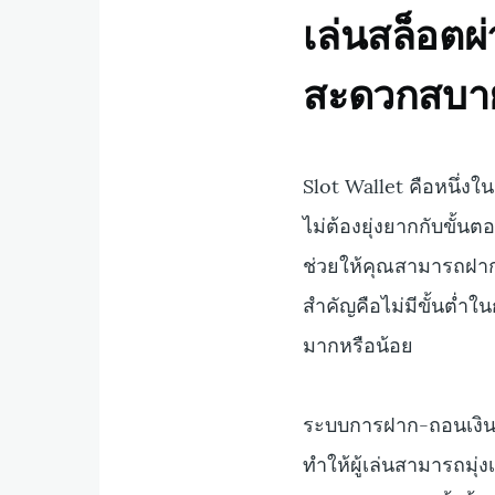
เล่นสล็อตผ
สะดวกสบาย
Slot Wallet คือหนึ่งใ
ไม่ต้องยุ่งยากกับขั้
ช่วยให้คุณสามารถฝากเงิ
สำคัญคือไม่มีขั้นต่ำใ
มากหรือน้อย
ระบบการฝาก-ถอนเงิน
ทำให้ผู้เล่นสามารถมุ่ง