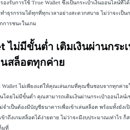
งรองรับการใช้ True Wallet ซึ่งเป็นกระเป๋าเงินออนไลน์ที่ไ
ทำธุรกรรมได้ทุกที่ทุกเวลาอย่างสะดวกสบาย ไม่ว่าจะเป็
จากการชนะในเกม
 ไม่มีขั้นต่ำ เติมเงินผ่านกระเ
่นสล็อตทุกค่าย
 Wallet ไม่เพียงแต่ให้คุณเล่นเกมที่คุณชื่นชอบจากทุกค่าย
ินโดยไม่มีขั้นต่ำ คุณสามารถเติมเงินผ่านกระเป๋าออนไลน์เ
ม่จำเป็นต้องมีบัญชีธนาคารเพื่อเข้าเล่นสล็อต พร้อมทั้งยัง
ถเข้าถึงเกมสล็อตได้ง่ายดาย ไม่ว่าจะมีงบประมาณเท่าไร ก
็มที่