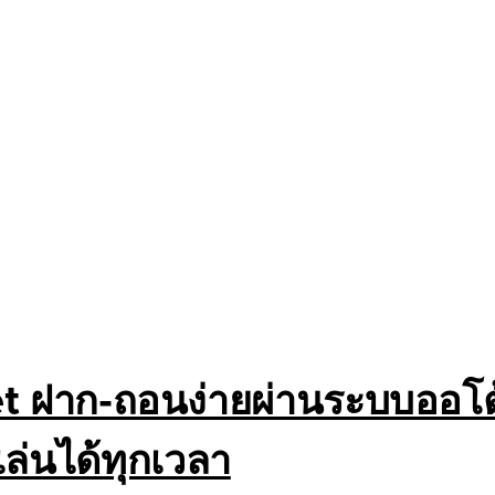
et ฝาก-ถอนง่ายผ่านระบบออโต
 เล่นได้ทุกเวลา