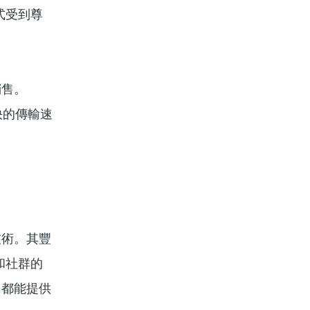
式受到尊
銷售。
更快的傳輸速
。
技術。其豐
和社群的
 都能提供