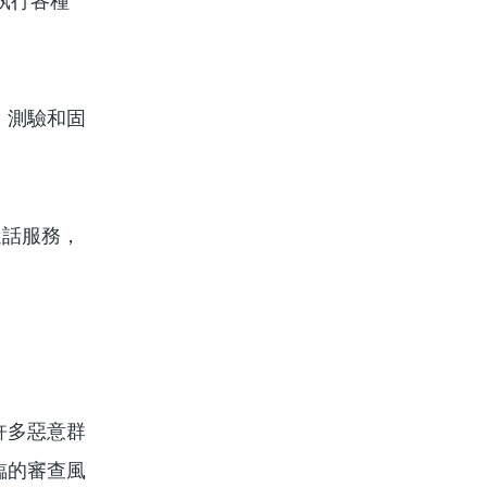
，執行各種
、測驗和固
通話服務，
許多惡意群
臨的審查風