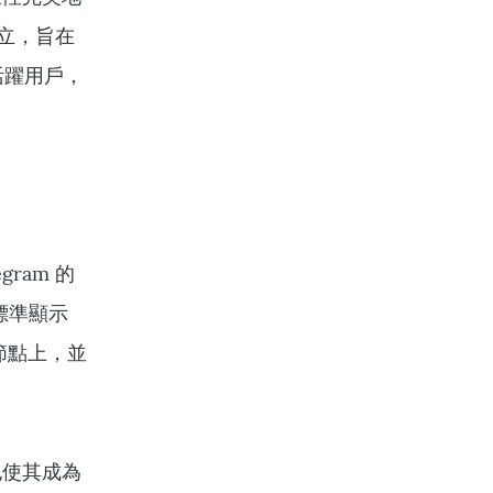
 年創立，旨在
活躍用戶，
ram 的
標準顯示
節點上，並
也使其成為