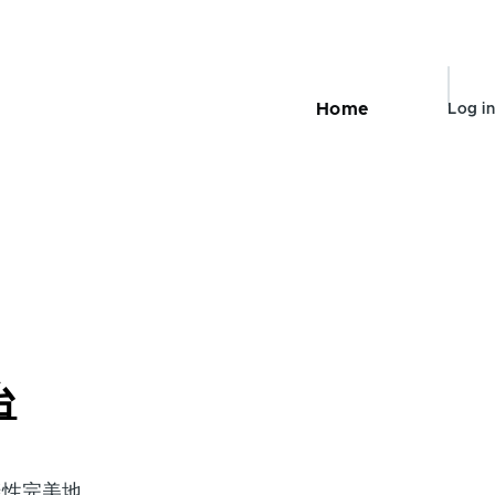
User
Home
Log in
Main
accou
navigation
menu
台
樣性完美地