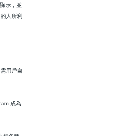
定顯示，並
力的人所利
無需用戶自
am 成為